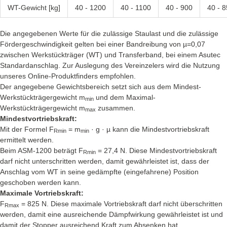
WT-Gewicht [kg]
40 - 1200
40 - 1100
40 - 900
40 - 
Die angegebenen Werte für die zulässige Staulast und die zulässige
Fördergeschwindigkeit gelten bei einer Bandreibung von µ=0,07
zwischen Werkstückträger (WT) und Transferband, bei einem Asutec
Standardanschlag. Zur Auslegung des Vereinzelers wird die Nutzung
unseres Online-Produktfinders empfohlen.
Der angegebene Gewichtsbereich setzt sich aus dem Mindest-
Werkstückträgergewicht m
und dem Maximal-
min
Werkstückträgergewicht m
zusammen.
max
Mindestvortriebskraft:
Mit der Formel F
= m
· g · µ kann die Mindestvortriebskraft
Rmin
min
ermittelt werden.
Beim ASM-1200 beträgt F
= 27,4 N. Diese Mindestvortriebskraft
Rmin
darf nicht unterschritten werden, damit gewährleistet ist, dass der
Anschlag vom WT in seine gedämpfte (eingefahrene) Position
geschoben werden kann.
Maximale Vortriebskraft:
F
= 825 N. Diese maximale Vortriebskraft darf nicht überschritten
Rmax
werden, damit eine ausreichende Dämpfwirkung gewährleistet ist und
damit der Stopper ausreichend Kraft zum Absenken hat.