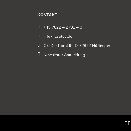
KONTAKT
+49 7022 – 2791 – 0
info@asutec.de
Großer Forst 9 | D-72622 Nürtingen
Newsletter Anmeldung