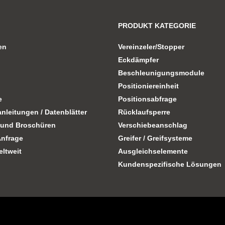
PRODUKT KATEGORIE
en
Vereinzeler/Stopper
Eckdämpfer
Beschleunigungsmodule
Positioniereinheit
e
Positionsabfrage
nleitungen / Datenblätter
Rücklaufsperre
 und Broschüren
Verschiebeanschlag
Anfrage
Greifer / Greifsysteme
eltweit
Ausgleichselemente
Kundenspezifische Lösungen