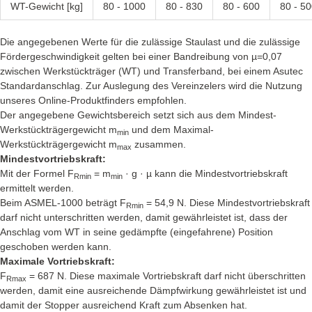
WT-Gewicht [kg]
80 - 1000
80 - 830
80 - 600
80 - 5
Die angegebenen Werte für die zulässige Staulast und die zulässige
Fördergeschwindigkeit gelten bei einer Bandreibung von µ=0,07
zwischen Werkstückträger (WT) und Transferband, bei einem Asutec
Standardanschlag. Zur Auslegung des Vereinzelers wird die Nutzung
unseres Online-Produktfinders empfohlen.
Der angegebene Gewichtsbereich setzt sich aus dem Mindest-
Werkstückträgergewicht m
und dem Maximal-
min
Werkstückträgergewicht m
zusammen.
max
Mindestvortriebskraft:
Mit der Formel F
= m
· g · µ kann die Mindestvortriebskraft
Rmin
min
ermittelt werden.
Beim ASMEL-1000 beträgt F
= 54,9 N. Diese Mindestvortriebskraft
Rmin
darf nicht unterschritten werden, damit gewährleistet ist, dass der
Anschlag vom WT in seine gedämpfte (eingefahrene) Position
geschoben werden kann.
Maximale Vortriebskraft:
F
= 687 N. Diese maximale Vortriebskraft darf nicht überschritten
Rmax
werden, damit eine ausreichende Dämpfwirkung gewährleistet ist und
damit der Stopper ausreichend Kraft zum Absenken hat.