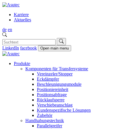
Karriere
Aktuelles
de
en
LinkedIn
facebook
Open main menu
Produkte
Komponenten für Transfersysteme
Vereinzeler/Stopper
Eckdämpfer
Beschleunigungsmodule
Positioniereinheit
Positionsabfrage
Rücklaufsperre
Verschiebeanschlag
Kundenspezifische Lösungen
Zubehör
Handhabungstechnik
Parallelgreifer