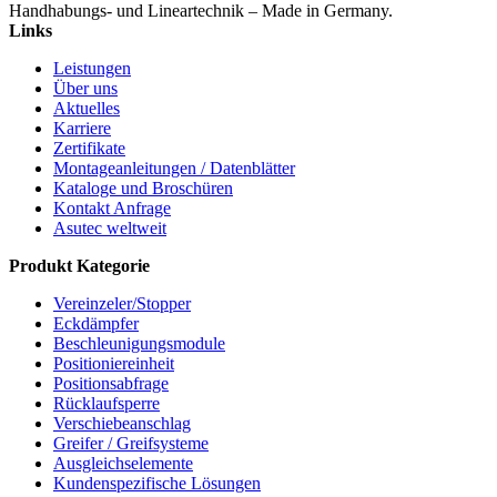
Handhabungs- und Lineartechnik – Made in Germany.
Links
Leistungen
Über uns
Aktuelles
Karriere
Zertifikate
Montageanleitungen / Datenblätter
Kataloge und Broschüren
Kontakt Anfrage
Asutec weltweit
Produkt Kategorie
Vereinzeler/Stopper
Eckdämpfer
Beschleunigungsmodule
Positioniereinheit
Positionsabfrage
Rücklaufsperre
Verschiebeanschlag
Greifer / Greifsysteme
Ausgleichselemente
Kundenspezifische Lösungen