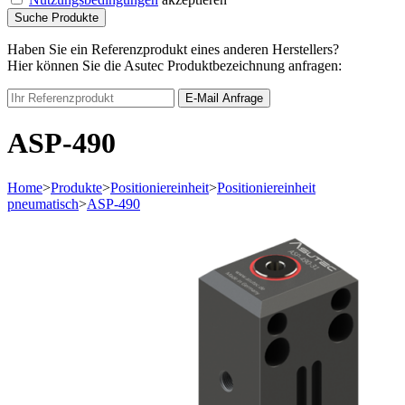
Suche Produkte
Haben Sie ein Referenzprodukt eines anderen Herstellers?
Hier können Sie die Asutec Produktbezeichnung anfragen:
E-Mail Anfrage
ASP-490
Home
>
Produkte
>
Positioniereinheit
>
Positioniereinheit
pneumatisch
>
ASP-490