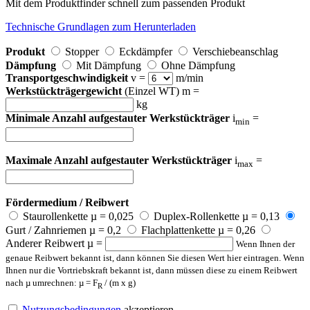
Mit dem Produktfinder schnell zum passenden Produkt
Technische Grundlagen zum Herunterladen
Produkt
Stopper
Eckdämpfer
Verschiebeanschlag
Dämpfung
Mit Dämpfung
Ohne Dämpfung
Transportgeschwindigkeit
v =
m/min
Werkstückträgergewicht
(Einzel WT) m =
kg
Minimale Anzahl aufgestauter Werkstückträger
i
=
min
Maximale Anzahl aufgestauter Werkstückträger
i
=
max
Fördermedium / Reibwert
Staurollenkette µ = 0,025
Duplex-Rollenkette µ = 0,13
Gurt / Zahnriemen µ = 0,2
Flachplattenkette µ = 0,26
Anderer Reibwert µ =
Wenn Ihnen der
genaue Reibwert bekannt ist, dann können Sie diesen Wert hier eintragen. Wenn
Ihnen nur die Vortriebskraft bekannt ist, dann müssen diese zu einem Reibwert
nach µ umrechnen: µ = F
/ (m x g)
R
Nutzungsbedingungen
akzeptieren