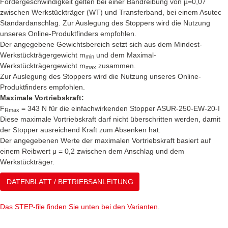
Fördergeschwindigkeit gelten bei einer Bandreibung von µ=0,07
zwischen Werkstückträger (WT) und Transferband, bei einem Asutec
Standardanschlag. Zur Auslegung des Stoppers wird die Nutzung
unseres Online-Produktfinders empfohlen.
Der angegebene Gewichtsbereich setzt sich aus dem Mindest-
Werkstückträgergewicht m
und dem Maximal-
min
Werkstückträgergewicht m
zusammen.
max
Zur Auslegung des Stoppers wird die Nutzung unseres Online-
Produktfinders empfohlen.
Maximale Vortriebskraft:
F
= 343 N für die einfachwirkenden Stopper ASUR-250-EW-20-I
Rmax
Diese maximale Vortriebskraft darf nicht überschritten werden, damit
der Stopper ausreichend Kraft zum Absenken hat.
Der angegebenen Werte der maximalen Vortriebskraft basiert auf
einem Reibwert μ = 0,2 zwischen dem Anschlag und dem
Werkstückträger.
DATENBLATT / BETRIEBSANLEITUNG
Das STEP-file finden Sie unten bei den Varianten.