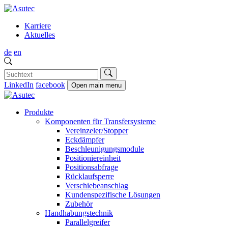
Karriere
Aktuelles
de
en
LinkedIn
facebook
Open main menu
Produkte
Komponenten für Transfersysteme
Vereinzeler/Stopper
Eckdämpfer
Beschleunigungsmodule
Positioniereinheit
Positionsabfrage
Rücklaufsperre
Verschiebeanschlag
Kundenspezifische Lösungen
Zubehör
Handhabungstechnik
Parallelgreifer