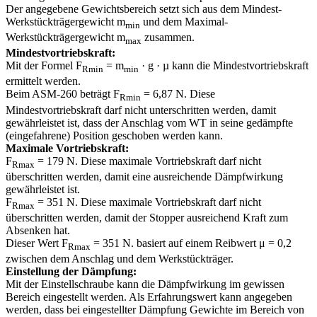
Der angegebene Gewichtsbereich setzt sich aus dem Mindest-
Werkstückträgergewicht m
und dem Maximal-
min
Werkstückträgergewicht m
zusammen.
max
Mindestvortriebskraft:
Mit der Formel F
= m
· g · µ kann die Mindestvortriebskraft
Rmin
min
ermittelt werden.
Beim ASM-260 beträgt F
= 6,87 N. Diese
Rmin
Mindestvortriebskraft darf nicht unterschritten werden, damit
gewährleistet ist, dass der Anschlag vom WT in seine gedämpfte
(eingefahrene) Position geschoben werden kann.
Maximale Vortriebskraft:
F
= 179 N. Diese maximale Vortriebskraft darf nicht
Rmax
überschritten werden, damit eine ausreichende Dämpfwirkung
gewährleistet ist.
F
= 351 N. Diese maximale Vortriebskraft darf nicht
Rmax
überschritten werden, damit der Stopper ausreichend Kraft zum
Absenken hat.
Dieser Wert F
= 351 N. basiert auf einem Reibwert μ = 0,2
Rmax
zwischen dem Anschlag und dem Werkstückträger.
Einstellung der Dämpfung:
Mit der Einstellschraube kann die Dämpfwirkung im gewissen
Bereich eingestellt werden. Als Erfahrungswert kann angegeben
werden, dass bei eingestellter Dämpfung Gewichte im Bereich von