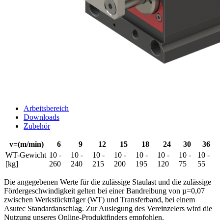
Arbeitsbereich
Downloads
Zubehör
v=(m/min)
6
9
12
15
18
24
30
36
WT-Gewicht
10 -
10 -
10 -
10 -
10 -
10 -
10 -
10 -
[kg]
260
240
215
200
195
120
75
55
Die angegebenen Werte für die zulässige Staulast und die zulässige
Fördergeschwindigkeit gelten bei einer Bandreibung von µ=0,07
zwischen Werkstückträger (WT) und Transferband, bei einem
Asutec Standardanschlag. Zur Auslegung des Vereinzelers wird die
Nutzung unseres Online-Produktfinders empfohlen.