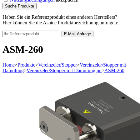
Suche Produkte
Haben Sie ein Referenzprodukt eines anderen Herstellers?
Hier können Sie die Asutec Produktbezeichnung anfragen:
E-Mail Anfrage
ASM-260
Home
>
Produkte
>
Vereinzeler/Stopper
>
Vereinzeler/Stopper mit
Dämpfung
>
Vereinzeler/Stopper mit Dämpfung pn
>
ASM-260