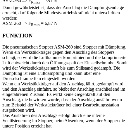
ASM-260 –> F
= 351 N
Rmax
Damit gewährleistet ist, dass der Anschlag die Dämpfungsendlage
erreicht, darf folgende Mindestvortriebskraft nicht unterschritten
werden:
ASM-260 –> F
= 6,87 N
Rmin
FUNKTION
Die pneumatischen Stopper ASM-260 sind Stopper mit Dämpfung.
Wenn ein Werkstückträger gegen den Anschlag des Stoppers
schlagt, so wird die Luftkammer komprimiert und die komprimierte
Luft entweicht durch den Öffnungsspalt der Einstellschraube. Somit
wird der Werkstückträger sanft bis zum Stillstand gedampft. Die
Dämpfung ist eine Luftdämpfung und kann über eine
Drosselschraube fein eingestellt werden.
Wenn ein Werkstückträger auf den Anschlag fährt, gedampft wird
und den Anschlag einfahrt, so bleibt der Anschlag anschließend im
eingefahrenen Zustand. Es wirkt keine Gegenkraft auf den
Anschlag, die bewirken wurde, dass der Anschlag ausfährt wenn
zum Beispiel der Werkstückträger bei einer Bearbeitungsstation
ausgehoben wird.
Das Ausfahren des Anschlags erfolgt durch eine interne
Ventilsteuerung im Stopper, beim Absenken, wenn der Stopper die
untere Position erreicht hat.