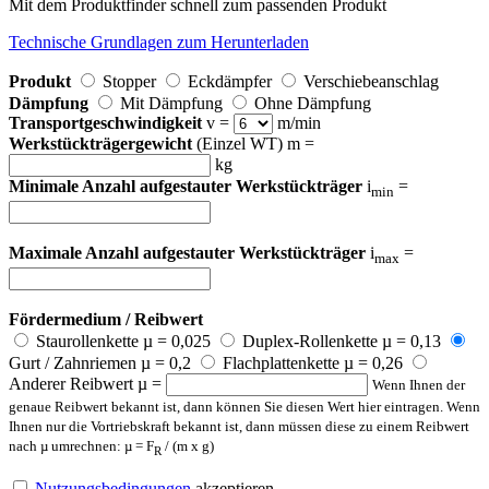
Mit dem Produktfinder schnell zum passenden Produkt
Technische Grundlagen zum Herunterladen
Produkt
Stopper
Eckdämpfer
Verschiebeanschlag
Dämpfung
Mit Dämpfung
Ohne Dämpfung
Transportgeschwindigkeit
v =
m/min
Werkstückträgergewicht
(Einzel WT) m =
kg
Minimale Anzahl aufgestauter Werkstückträger
i
=
min
Maximale Anzahl aufgestauter Werkstückträger
i
=
max
Fördermedium / Reibwert
Staurollenkette µ = 0,025
Duplex-Rollenkette µ = 0,13
Gurt / Zahnriemen µ = 0,2
Flachplattenkette µ = 0,26
Anderer Reibwert µ =
Wenn Ihnen der
genaue Reibwert bekannt ist, dann können Sie diesen Wert hier eintragen. Wenn
Ihnen nur die Vortriebskraft bekannt ist, dann müssen diese zu einem Reibwert
nach µ umrechnen: µ = F
/ (m x g)
R
Nutzungsbedingungen
akzeptieren