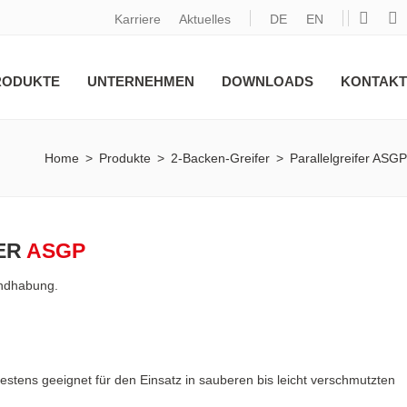
Karriere
Aktuelles
DE
EN
RODUKTE
UNTERNEHMEN
DOWNLOADS
KONTAKT
Home
>
Produkte
>
2-Backen-Greifer
>
Parallelgreifer ASGP
ER
ASGP
andhabung.
stens geeignet für den Einsatz in sauberen bis leicht verschmutzten