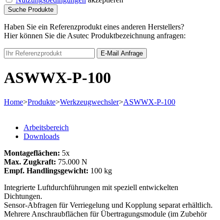
Suche Produkte
Haben Sie ein Referenzprodukt eines anderen Herstellers?
Hier können Sie die Asutec Produktbezeichnung anfragen:
E-Mail Anfrage
ASWWX-P-100
Home
>
Produkte
>
Werkzeugwechsler
>
ASWWX-P-100
Arbeitsbereich
Downloads
Montageflächen:
5x
Max. Zugkraft:
75.000 N
Empf. Handlingsgewicht:
100 kg
Integrierte Luftdurchführungen mit speziell entwickelten
Dichtungen.
Sensor-Abfragen für Verriegelung und Kopplung separat erhältlich.
Mehrere Anschraubflächen für Übertragungsmodule (im Zubehör