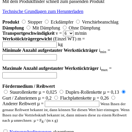
Mit dem Produktfinder schnell zum passenden Produkt
Technische Grundlagen zum Herunterladen
Produkt
Stopper
Eckdämpfer
Verschiebeanschlag
Dämpfung
Mit Dämpfung
Ohne Dämpfung
Transportgeschwindigkeit
v =
m/min
Werkstückträgergewicht
(Einzel WT) m =
kg
Minimale Anzahl aufgestauter Werkstückträger
i
=
min
Maximale Anzahl aufgestauter Werkstückträger
i
=
max
Fördermedium / Reibwert
Staurollenkette µ = 0,025
Duplex-Rollenkette µ = 0,13
Gurt / Zahnriemen µ = 0,2
Flachplattenkette µ = 0,26
Anderer Reibwert µ =
Wenn Ihnen der
genaue Reibwert bekannt ist, dann können Sie diesen Wert hier eintragen. Wenn
Ihnen nur die Vortriebskraft bekannt ist, dann müssen diese zu einem Reibwert
nach µ umrechnen: µ = F
/ (m x g)
R
Nutzungsbedingungen
akzeptieren