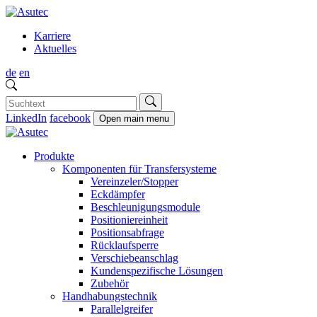
Karriere
Aktuelles
de
en
LinkedIn
facebook
Open main menu
Produkte
Komponenten für Transfersysteme
Vereinzeler/Stopper
Eckdämpfer
Beschleunigungsmodule
Positioniereinheit
Positionsabfrage
Rücklaufsperre
Verschiebeanschlag
Kundenspezifische Lösungen
Zubehör
Handhabungstechnik
Parallelgreifer