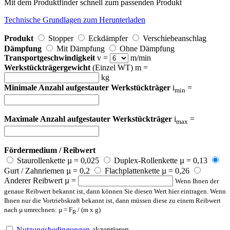
Mit dem Produktfinder schnell zum passenden Produkt
Technische Grundlagen zum Herunterladen
Produkt
Stopper
Eckdämpfer
Verschiebeanschlag
Dämpfung
Mit Dämpfung
Ohne Dämpfung
Transportgeschwindigkeit
v =
m/min
Werkstückträgergewicht
(Einzel WT) m =
kg
Minimale Anzahl aufgestauter Werkstückträger
i
=
min
Maximale Anzahl aufgestauter Werkstückträger
i
=
max
Fördermedium / Reibwert
Staurollenkette µ = 0,025
Duplex-Rollenkette µ = 0,13
Gurt / Zahnriemen µ = 0,2
Flachplattenkette µ = 0,26
Anderer Reibwert µ =
Wenn Ihnen der
genaue Reibwert bekannt ist, dann können Sie diesen Wert hier eintragen. Wenn
Ihnen nur die Vortriebskraft bekannt ist, dann müssen diese zu einem Reibwert
nach µ umrechnen: µ = F
/ (m x g)
R
Nutzungsbedingungen
akzeptieren