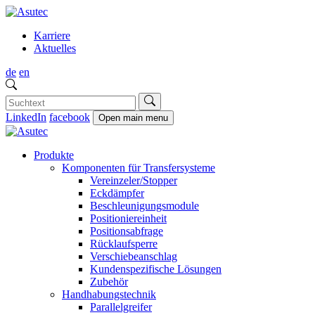
Karriere
Aktuelles
de
en
LinkedIn
facebook
Open main menu
Produkte
Komponenten für Transfersysteme
Vereinzeler/Stopper
Eckdämpfer
Beschleunigungsmodule
Positioniereinheit
Positionsabfrage
Rücklaufsperre
Verschiebeanschlag
Kundenspezifische Lösungen
Zubehör
Handhabungstechnik
Parallelgreifer