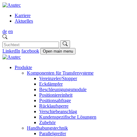
Karriere
Aktuelles
de
en
LinkedIn
facebook
Open main menu
Produkte
Komponenten für Transfersysteme
Vereinzeler/Stopper
Eckdämpfer
Beschleunigungsmodule
Positioniereinheit
Positionsabfrage
Rücklaufsperre
Verschiebeanschlag
Kundenspezifische Lösungen
Zubehör
Handhabungstechnik
Parallelgreifer