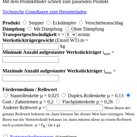
Mit dem Produktfinder schnell zum passenden Produkt
Technische Grundlagen zum Herunterladen
Produkt
Stopper
Eckdämpfer
Verschiebeanschlag
Dämpfung
Mit Dämpfung
Ohne Dämpfung
Transportgeschwindigkeit
v =
m/min
Werkstückträgergewicht
(Einzel WT) m =
kg
Minimale Anzahl aufgestauter Werkstückträger
i
=
min
Maximale Anzahl aufgestauter Werkstückträger
i
=
max
Fördermedium / Reibwert
Staurollenkette µ = 0,025
Duplex-Rollenkette µ = 0,13
Gurt / Zahnriemen µ = 0,2
Flachplattenkette µ = 0,26
Anderer Reibwert µ =
Wenn Ihnen der
genaue Reibwert bekannt ist, dann können Sie diesen Wert hier eintragen. Wenn
Ihnen nur die Vortriebskraft bekannt ist, dann müssen diese zu einem Reibwert
nach µ umrechnen: µ = F
/ (m x g)
R
Nutzungsbedingungen
akzeptieren