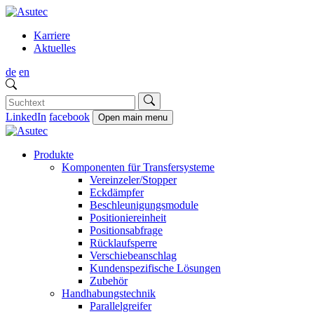
Karriere
Aktuelles
de
en
LinkedIn
facebook
Open main menu
Produkte
Komponenten für Transfersysteme
Vereinzeler/Stopper
Eckdämpfer
Beschleunigungsmodule
Positioniereinheit
Positionsabfrage
Rücklaufsperre
Verschiebeanschlag
Kundenspezifische Lösungen
Zubehör
Handhabungstechnik
Parallelgreifer