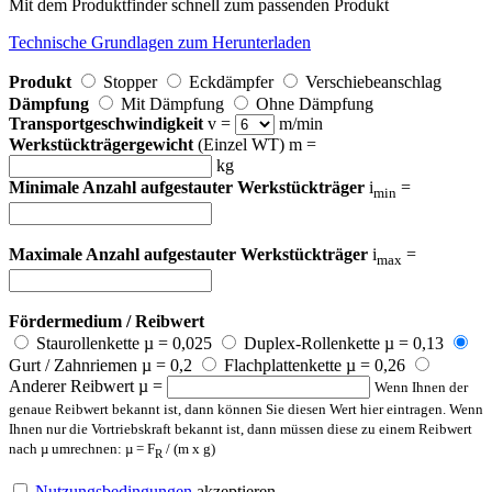
Mit dem Produktfinder schnell zum passenden Produkt
Technische Grundlagen zum Herunterladen
Produkt
Stopper
Eckdämpfer
Verschiebeanschlag
Dämpfung
Mit Dämpfung
Ohne Dämpfung
Transportgeschwindigkeit
v =
m/min
Werkstückträgergewicht
(Einzel WT) m =
kg
Minimale Anzahl aufgestauter Werkstückträger
i
=
min
Maximale Anzahl aufgestauter Werkstückträger
i
=
max
Fördermedium / Reibwert
Staurollenkette µ = 0,025
Duplex-Rollenkette µ = 0,13
Gurt / Zahnriemen µ = 0,2
Flachplattenkette µ = 0,26
Anderer Reibwert µ =
Wenn Ihnen der
genaue Reibwert bekannt ist, dann können Sie diesen Wert hier eintragen. Wenn
Ihnen nur die Vortriebskraft bekannt ist, dann müssen diese zu einem Reibwert
nach µ umrechnen: µ = F
/ (m x g)
R
Nutzungsbedingungen
akzeptieren